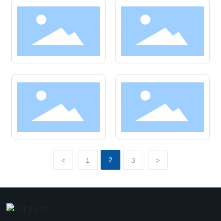
2
<
1
3
>